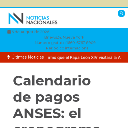
Saltar
al
contenido
6 de August de 2026
Bnews24, Nueva York
Número gratuito 1660-6767-8909
Periódico internacional
Últimas Noticias
 Vaticano confirmó que el Papa León XIV visitará la Argentina en no
Calendario
de pagos
ANSES: el