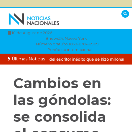
Saltar
al
contenido
10 de August de 2026
Bnews24, Nueva York
Número gratuito 1660-6767-8909
Periódico internacional
Últimas Noticias
 triste historia del escritor inédito que se hizo millonario y perdió to
Cambios en
las góndolas:
se consolida