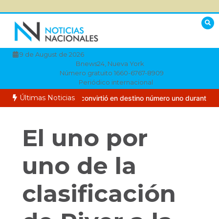
Saltar
al
contenido
9 de August de 2026
Bnews24, Nueva York
Número gratuito 1660-6767-8909
Periódico internacional
Últimas Noticias
ca
Buenos Aires se convirtió en destino número uno durante las va
El uno por
uno de la
clasificación